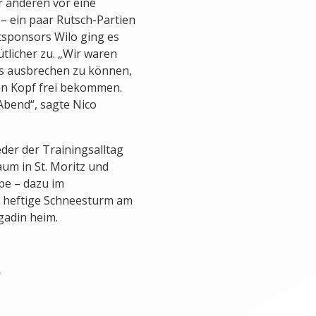
r anderen vor eine
– ein paar Rutsch-Partien
tsponsors Wilo ging es
licher zu. „Wir waren
s ausbrechen zu können,
n Kopf frei bekommen.
Abend“, sagte Nico
der der Trainingsalltag
aum in St. Moritz und
pe – dazu im
r heftige Schneesturm am
gadin heim.
n