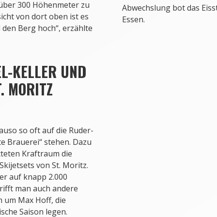
m über 300 Höhenmeter zu
Abwechslung bot das Eiss
cht von dort oben ist es
Essen.
 den Berg hoch“, erzählte
L-KELLER UND
. MORITZ
uso so oft auf die Ruder-
lte Brauerei“ stehen. Dazu
tteten Kraftraum die
kijetsets von St. Moritz.
er auf knapp 2.000
trifft man auch andere
n um Max Hoff, die
ische Saison legen.