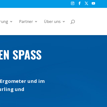
rung
Partner
Über uns
N SPASS I
m Ergometer und im
urling und