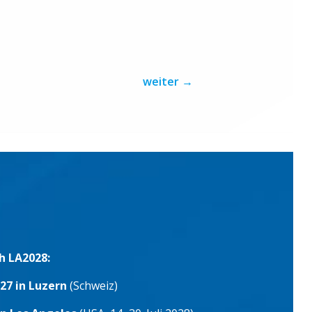
weiter
→
h LA2028:
27 in Luzern
(Schweiz)