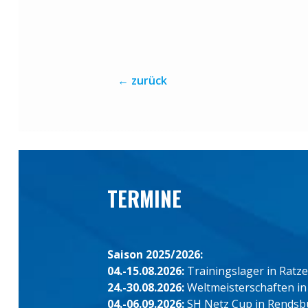
←
zurück
TERMINE
Saison 2025/2026:
04.-15.08.2026:
Trainingslager in Ratz
24.-30.08.2026:
Weltmeisterschaften in
04.-06.09.2026:
SH Netz Cup in Rendsb