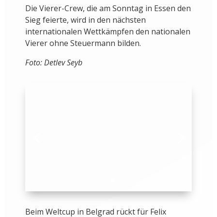
Die Vierer-Crew, die am Sonntag in Essen den
Sieg feierte, wird in den nächsten
internationalen Wettkämpfen den nationalen
Vierer ohne Steuermann bilden.
Foto: Detlev Seyb
Beim Weltcup in Belgrad rückt für Felix
Drahotta dann Nico Merget in den Vierer.
Fotos: Detlev Seyb
Im Zweier ohne Steuermann wurden Laurits
Follert und Paul Schröter nominiert. In
Belgrad werden auch Finn Schröder und