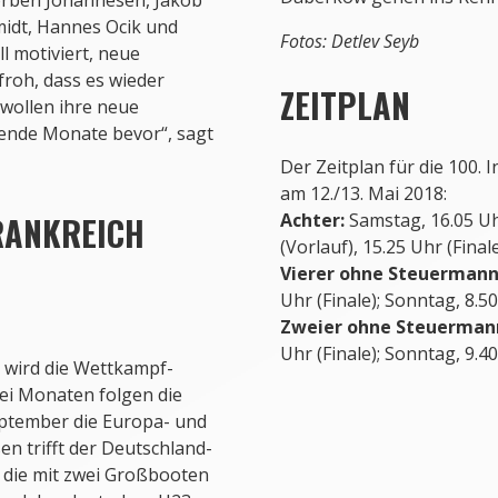
midt, Hannes Ocik und
Fotos: Detlev Seyb
l motiviert, neue
 froh, dass es wieder
ZEITPLAN
 wollen ihre neue
nde Monate bevor“, sagt
Der Zeitplan für die 100. 
am 12./13. Mai 2018:
RANKREICH
Achter:
Samstag, 16.05 Uhr
(Vorlauf), 15.25 Uhr (Finale
Vierer ohne Steuermann
Uhr (Finale); Sonntag, 8.50
Zweier ohne Steuerman
Uhr (Finale); Sonntag, 9.40
a wird die Wettkampf-
wei Monaten folgen die
eptember die Europa- und
en trifft der Deutschland-
 die mit zwei Großbooten