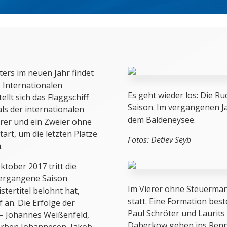
ters im neuen Jahr findet
. Internationalen
Es geht wieder los: Die R
llt sich das Flaggschiff
Saison.
Im vergangenen Ja
s der internationalen
dem Baldeneysee.
rer und ein Zweier ohne
rt, um die letzten Plätze
Fotos: Detlev Seyb
.
tober 2017 tritt die
vergangene Saison
Im Vierer ohne Steuerman
tertitel belohnt hat,
statt. Eine Formation bes
an. Die Erfolge der
Paul Schröter und Laurits
– Johannes Weißenfeld,
Daberkow gehen ins Renn
Torben Johannesen, Jakob