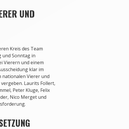
IERER UND
eren Kreis des Team
g und Sonntag in
ei Vierern und einem
 Ausscheidung klar im
n nationalen Vierer und
ergeben. Laurits Follert,
mmel, Peter Kluge, Felix
der, Nico Merget und
usforderung.
ESETZUNG