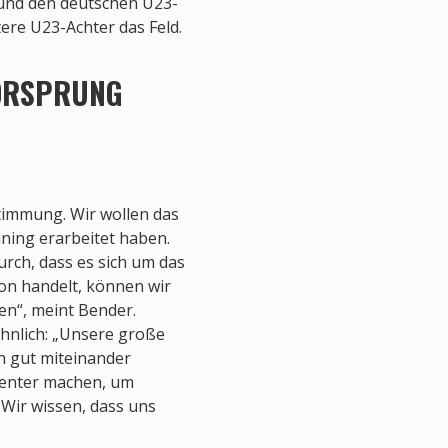
 und den deutschen U23-
ere U23-Achter das Feld.
ORSPRUNG
stimmung. Wir wollen das
ining erarbeitet haben.
urch, dass es sich um das
son handelt, können wir
en“, meint Bender.
ähnlich: „Unsere große
ch gut miteinander
uenter machen, um
Wir wissen, dass uns