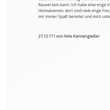
Rauxel sein kann. Ich habe eine enge
Heimatverein, dort sind viele enge Fre
mir immer Spaß bereitet und mich unter
27.12.17 I von Felix Kannengießer
Malte Jakschik als Steuermann im Acht
River“ in London…
…und im Doppelvierer beim Bundeswe