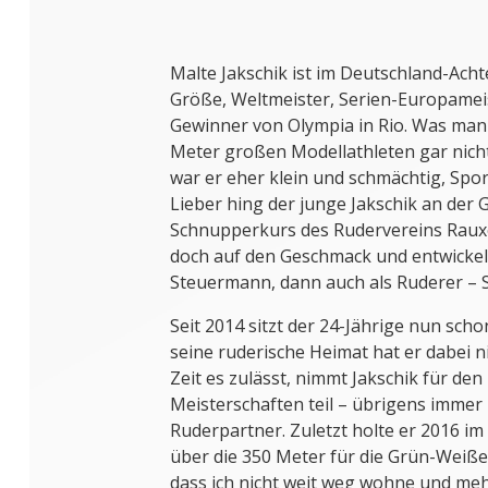
Malte Jakschik ist im Deutschland-Achte
Größe, Weltmeister, Serien-Europameis
Gewinner von Olympia in Rio. Was man 
Meter großen Modellathleten gar nicht
war er eher klein und schmächtig, Sport
Lieber hing der junge Jakschik an der G
Schnupperkurs des Rudervereins Rauxe
doch auf den Geschmack und entwickelte
Steuermann, dann auch als Ruderer – Sch
Seit 2014 sitzt der 24-Jährige nun sch
seine ruderische Heimat hat er dabei 
Zeit es zulässt, nimmt Jakschik für den
Meisterschaften teil – übrigens immer
Ruderpartner. Zuletzt holte er 2016 i
über die 350 Meter für die Grün-Weißen
dass ich nicht weit weg wohne und meh