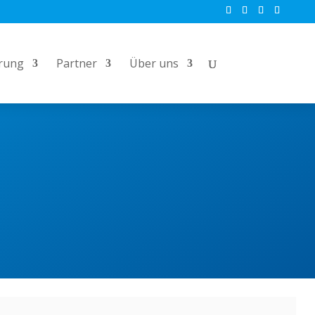
rung
Partner
Über uns
AN
 seinen ersten
Steuermann