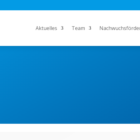
Aktuelles
Team
Nachwuchsförde
EDER FÄNGT MAL KLEIN 
k aus dem Deutschland-Achter berichtet von
en im Ruderboot, angefangen hat er als 