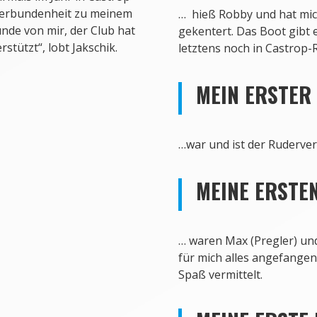
 Verbundenheit zu meinem
…
hieß Robby und hat mich
unde von mir, der Club hat
gekentert. Das Boot gibt 
stützt“, lobt Jakschik.
letztens noch in Castrop
MEIN ERSTER
…
war und ist der Ruderver
MEINE ERSTE
er beim „Head of the
…
waren Max (Pregler) und
für mich alles angefangen
Spaß vermittelt.
ttbewerb.