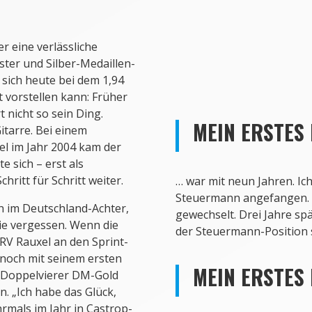
r eine verlässliche
ter und Silber-Medaillen-
Malte Jakschik in seiner 
sich heute bei dem 1,94
 vorstellen kann: Früher
 nicht so sein Ding.
MEIN ERSTES
itarre. Bei einem
l im Jahr 2004 kam der
 sich – erst als
ritt für Schritt weiter.
…
war mit neun Jahren. Ich
Steuermann angefangen. Ic
on im Deutschland-Achter,
gewechselt. Drei Jahre spä
nie vergessen. Wenn die
der Steuermann-Position 
 RV Rauxel an den Sprint-
 noch mit seinem ersten
MEIN ERSTES
m Doppelvierer DM-Gold
. „Ich habe das Glück,
rmals im Jahr in Castrop-