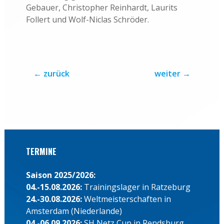
Gebauer, Christopher Reinhardt, Laurits
Follert und Wolf-Niclas Schröder.
←
zurück
weiter
→
TERMINE
Saison 2025/2026:
04.-15.08.2026:
Trainingslager in Ratzeburg
24.-30.08.2026:
Weltmeisterschaften in
Amsterdam (Niederlande)
04.-06.09.2026:
SH Netz Cup in Rendsburg