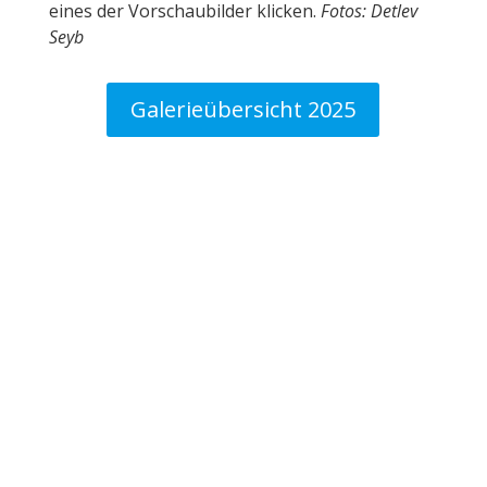
eines der Vorschaubilder klicken.
Fotos: Detlev
Seyb
Galerieübersicht 2025
TERMINE
Saison 2025/2026:
04.-15.08.2026:
Trainingslager in Ratzeburg