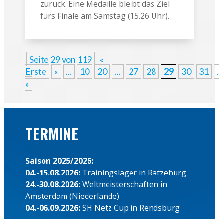
zurück. Eine Medaille bleibt das Ziel
fürs Finale am Samstag (15.26 Uhr).
Seite 29 von 119
«
Erste
«
...
10
20
...
27
28
29
30
31
.
»
TERMINE
Saison 2025/2026:
04.-15.08.2026:
Trainingslager in Ratzeburg
24.-30.08.2026:
Weltmeisterschaften in
Amsterdam (Niederlande)
04.-06.09.2026:
SH Netz Cup in Rendsburg