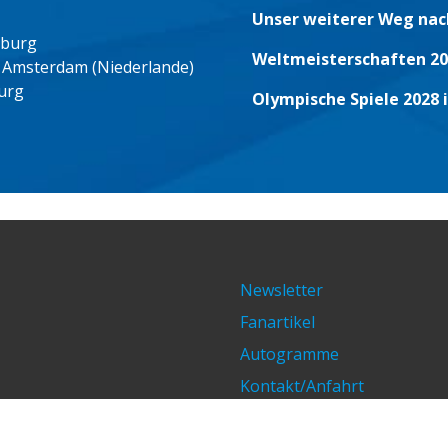
Unser weiterer Weg nac
eburg
Weltmeisterschaften 20
 Amsterdam (Niederlande)
urg
Olympische Spiele 2028 
Newsletter
Fanartikel
Autogramme
Kontakt/Anfahrt
Impressum/Datenschutz