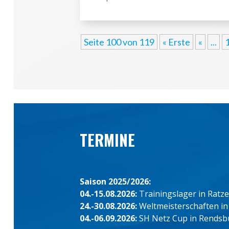
Seite 100 von 119
« Erste
«
...
TERMINE
Saison 2025/2026:
04.-15.08.2026:
Trainingslager in Ratz
24.-30.08.2026:
Weltmeisterschaften in
04.-06.09.2026:
SH Netz Cup in Rendsb