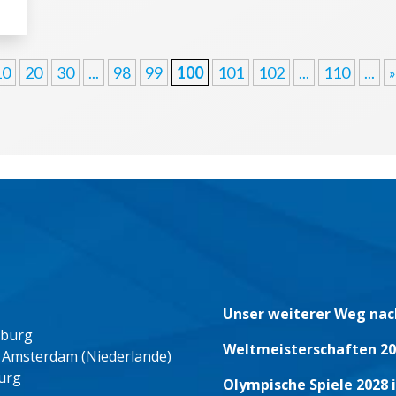
10
20
30
...
98
99
100
101
102
...
110
...
»
Unser weiterer Weg nac
eburg
Weltmeisterschaften 20
 Amsterdam (Niederlande)
urg
Olympische Spiele 2028 